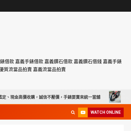
名錶借款 嘉義手錶借款 嘉義鑽石借款 嘉義鑽石借錢 嘉義手錶
設優質流當品拍賣 嘉義流當品拍賣
現金高價收購，誠信不壓價，手錶要賣來統一當舖
台北流當機
WATCH ONLINE