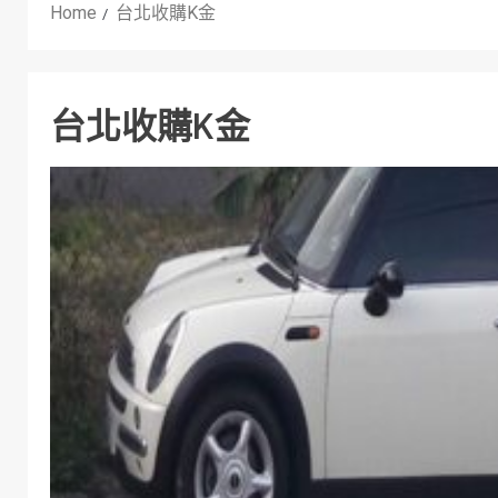
Home
台北收購K金
台北收購K金