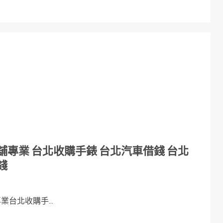
舖專業 台北收購手錶 台北汽車借錢 台北
錢
台北收購手...