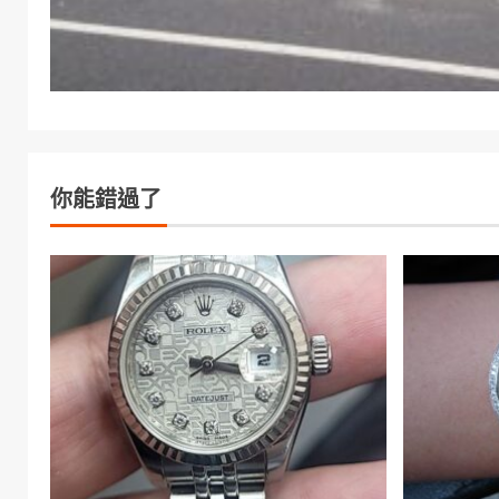
你能錯過了