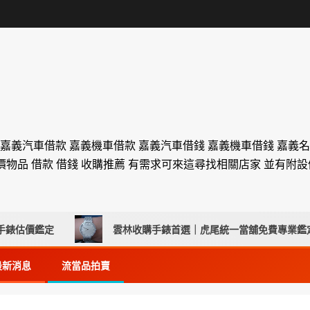
 嘉義汽車借款 嘉義機車借款 嘉義汽車借錢 嘉義機車借錢 嘉義
價物品 借款 借錢 收購推薦 有需求可來這尋找相關店家 並有附
定
雲林收購手錶首選｜虎尾統一當舖免費專業鑑定、現金高
最新消息
流當品拍賣