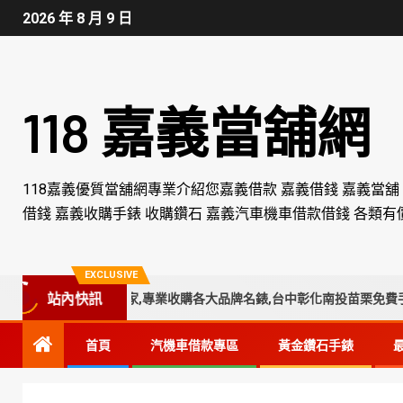
2026 年 8 月 9 日
118 嘉義當舖網
118嘉義優質當舖網專業介紹您嘉義借款 嘉義借錢 嘉義當舖
借錢 嘉義收購手錶 收購鑽石 嘉義汽車機車借款借錢 各類有
EXCLUSIVE
站內快訊
手錶專業店家,專業收購各大品牌名錶,台中彰化南投苗栗免費手錶估價鑑
首頁
汽機車借款專區
黃金鑽石手錶