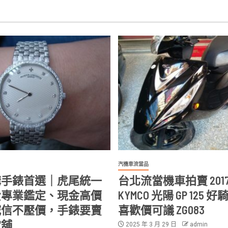
汽機車流當品
購手錶首選｜虎尾統一
台北流當機車拍賣 201
費專業鑑定、現金高價
KYMCO 光陽 GP 125 
誠信不壓價，手錶要賣
喜歡價可議 ZG083
當舖
2025 年 3 月 29 日
admin