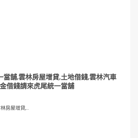
當舖,雲林房屋增貸,土地借錢,雲林汽車
黃金借錢請來虎尾統一當舖
房屋增貸,...