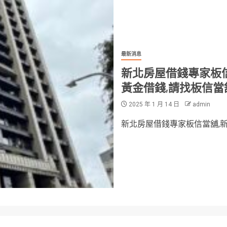
最新消息
新北房屋借錢專家板信
黃金借錢,請找板信
2025 年 1 月 14 日
admin
新北房屋借錢專家板信當舖,新北