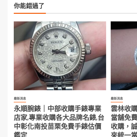
你能錯過了
最新消息
最新消息
永順腕錶｜中部收購手錶專業
雲林收
店家,專業收購各大品牌名錶,台
當舖免
中彰化南投苗栗免費手錶估價
收購，
鑑定
來統一