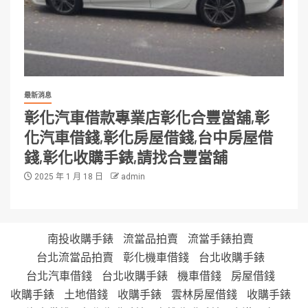
最新消息
彰化汽車借款專業店彰化合豐當舖,彰
化汽車借錢,彰化房屋借錢,台中房屋借
錢,彰化收購手錶,請找合豐當舖
2025 年 1 月 18 日
admin
南投收購手錶
流當品拍賣
流當手錶拍賣
台北流當品拍賣
彰化機車借錢
台北收購手錶
台北汽車借錢
台北收購手錶
機車借錢
房屋借錢
收購手錶
土地借錢
收購手錶
雲林房屋借錢
收購手錶