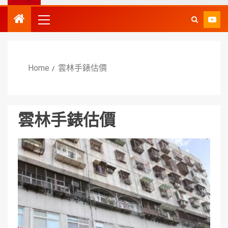
Home
雲林手錶估價
雲林手錶估價